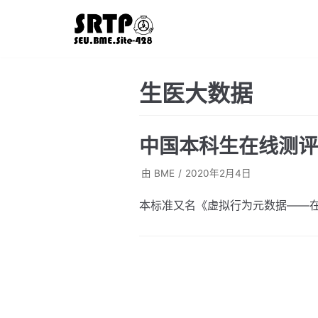
跳
至
正
文
生医大数据
中国本科生在线测评
由
BME
2020年2月4日
本标准又名《虚拟行为元数据——