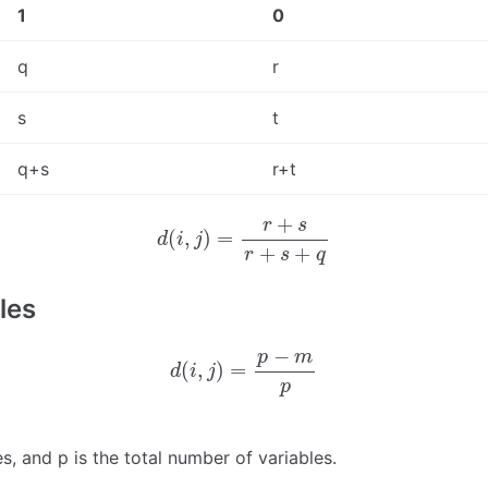
1
0
q
r
s
t
q+s
r+t
d
(
i
,
j
)
=
r
+
s
r
+
s
+
q
+
r
s
(
,
)
=
d
i
j
+
+
r
s
q
les
d
(
i
,
j
)
=
p
−
m
p
−
p
m
(
,
)
=
d
i
j
p
, and p is the total number of variables.