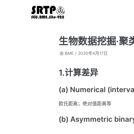
跳
至
正
文
生物数据挖掘·聚
由
BME
2020年4月17日
1.计算差异
(a) Numerical (interv
欧氏距离；绝对值距离等
(b) Asymmetric binary