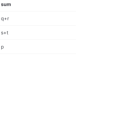
sum
q+r
s+t
p