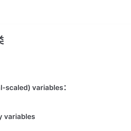
类
al-scaled) variables：
 variables