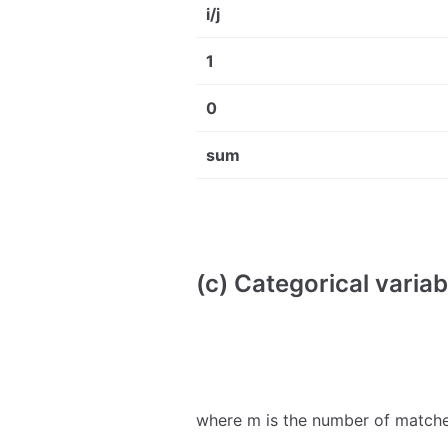
i/j
1
0
sum
(c) Categorical variab
where m is the number of matches