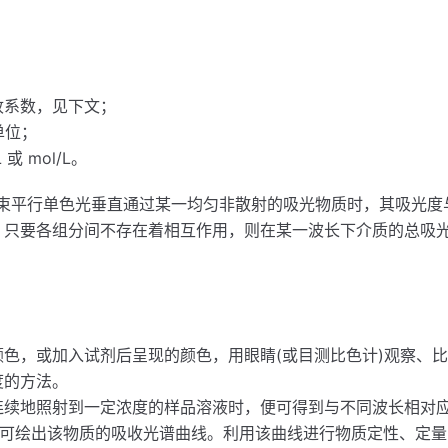
收系数，见下文；
单位；
 mol/L。
一束平行单色光垂直通过某一均匀非散射的吸光物质时，其吸光度
，只要各组分间不存在着相互作用，则在某一波长下介质的总吸
。
色，或加入试剂后呈现的颜色，用眼睛(或目测比色计)观察、
度的方法。
连续地照射到一定浓度的样品溶液时，便可得到与不同波长相对应
就可绘出该物质的吸收光谱曲线。利用该曲线进行物质定性、定量