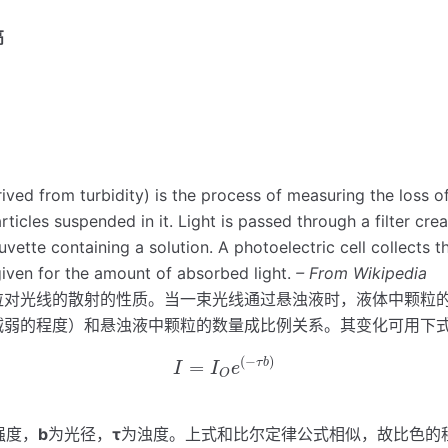
高
ved from turbidity) is the process of measuring the loss of 
rticles suspended in it. Light is passed through a filter cr
vette containing a solution. A photoelectric cell collects t
iven for the amount of absorbed light.
– From Wikipedia
粒对光线的散射的性质。当一束光线通过悬浊液时，液体中颗粒
减弱的程度）和悬浊液中颗粒的数量成比例关系。其变化可用下
I
=
I
O
e
(
−
τ
b
)
(
−
)
τ
b
=
I
I
e
O
强度，
b
为光径，
τ
为浊度。上式和比尔定律公式相似，故比色的