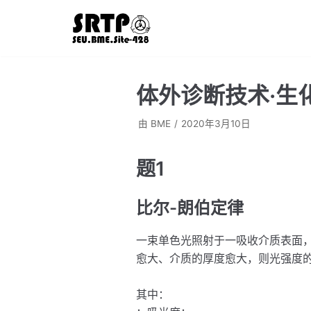
跳
至
正
文
体外诊断技术·生
由
BME
2020年3月10日
题1
比尔-朗伯定律
一束单色光照射于一吸收介质表面
愈大、介质的厚度愈大，则光强度
其中：